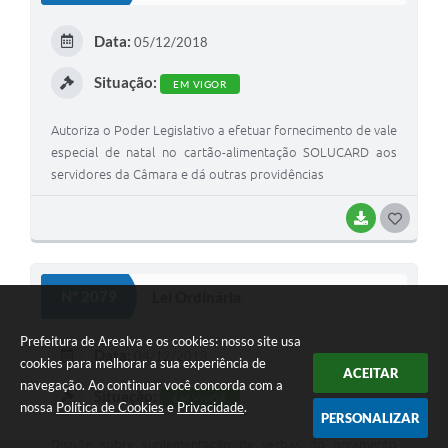
E
Data:
05/12/2018
I
Situação:
EM VIGOR
Autoriza o Poder Legislativo a efetuar fornecimento de vale
especial de natal no cartão-alimentação SOLUCARD aos
servidores da Câmara e dá outras providências
BAIXAR
G
O
S
Nº 2079
Lei Ordinária
T
Prefeitura de Arealva e os cookies: nosso site usa
E
Data:
04/12/2018
cookies para melhorar a sua experiência de
ACEITAR
I
navegação. Ao continuar você concorda com a
Situação:
EM VIGOR
nossa
Política de Cookies
e
Privacidade
.
PERSONALIZAR
Dispõe sobre suplementação de verbas do orçamento