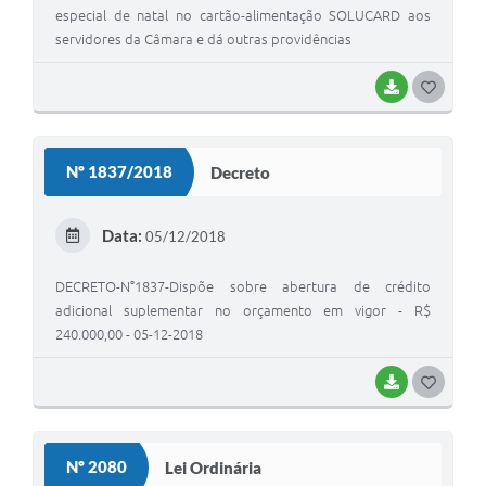
especial de natal no cartão-alimentação SOLUCARD aos
servidores da Câmara e dá outras providências
BAIXAR
G
O
S
Nº 1837/2018
Decreto
T
E
Data:
05/12/2018
I
DECRETO-N°1837-Dispõe sobre abertura de crédito
adicional suplementar no orçamento em vigor - R$
240.000,00 - 05-12-2018
BAIXAR
G
O
S
Nº 2080
Lei Ordinária
T