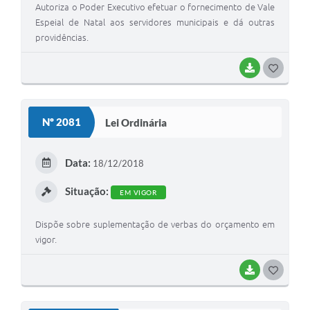
Autoriza o Poder Executivo efetuar o fornecimento de Vale
Espeial de Natal aos servidores municipais e dá outras
providências.
BAIXAR
G
O
S
Nº 2081
Lei Ordinária
T
E
Data:
18/12/2018
I
Situação:
EM VIGOR
Dispõe sobre suplementação de verbas do orçamento em
vigor.
BAIXAR
G
O