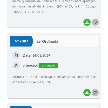
metro quadrado de Edificações e Terrenos para apuração
do valor venal de imóveis, §§1º e 2º, art.14 Código
Tributário -24-01-2019
BAIXAR
G
O
S
Nº 2087
Lei Ordinária
T
E
Data:
14/01/2019
I
Situação:
EM VIGOR
Autoriza o Poder Executivo a subvencionar Entidade que
especifica - VILA VICENTINA
BAIXAR
G
O
S