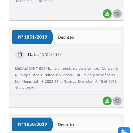
10.000,00 -21-02-2019
BAIXAR
G
O
S
Nº 1851/2019
Decreto
T
E
Data:
19/02/2019
I
DECRETO-N°1851-Nomeia membros para compor Conselho
Municipal dos Direitos do Idoso-CMDI e dá providências -
Lei Municipal nº 2083-18 e Revoga Decreto nº 1816-2018-
19-02-2019
BAIXAR
G
O
S
Nº 1850/2019
Decreto
T