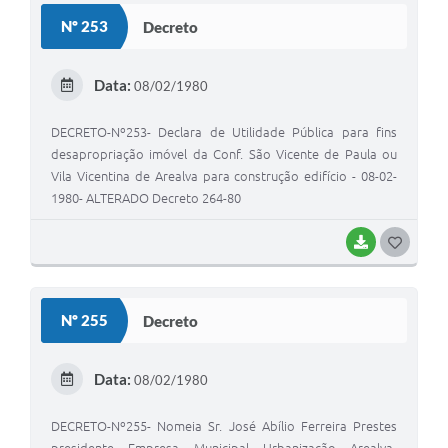
S
Nº 253
Decreto
T
E
Data:
08/02/1980
I
DECRETO-Nº253- Declara de Utilidade Pública para fins
desapropriação imóvel da Conf. São Vicente de Paula ou
Vila Vicentina de Arealva para construção edifício - 08-02-
1980- ALTERADO Decreto 264-80
BAIXAR
G
O
S
Nº 255
Decreto
T
E
Data:
08/02/1980
I
DECRETO-Nº255- Nomeia Sr. José Abílio Ferreira Prestes