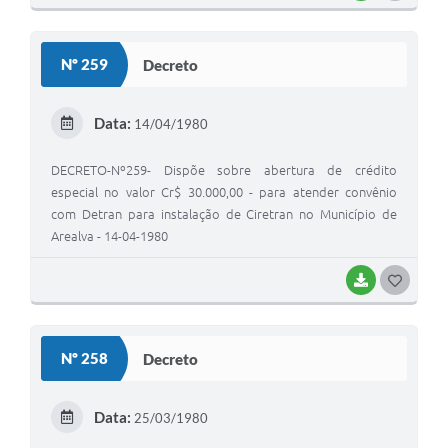
O
S
Nº 259
Decreto
T
E
Data:
14/04/1980
I
DECRETO-Nº259- Dispõe sobre abertura de crédito
especial no valor Cr$ 30.000,00 - para atender convênio
com Detran para instalação de Ciretran no Município de
Arealva - 14-04-1980
BAIXAR
G
O
S
Nº 258
Decreto
T
E
Data:
25/03/1980
I