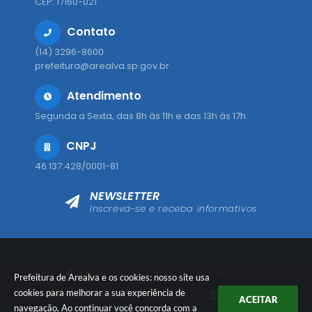
CEP: 17160-021
Contato
(14) 3296-8600
prefeitura@arealva.sp.gov.br
Atendimento
Segunda a Sexta, das 8h às 11h e das 13h às 17h.
CNPJ
46.137.428/0001-81
NEWSLETTER
Inscreva-se e receba informativos
Versão do Sistema:
3.5.3 - 19/06/2026
Prefeitura de Arealva e os cookies: nosso site usa
cookies para melhorar a sua experiência de
Portal atualizado em:
05/08/2026 16:18
Dados Abertos
ACEITAR
navegação. Ao continuar você concorda com a