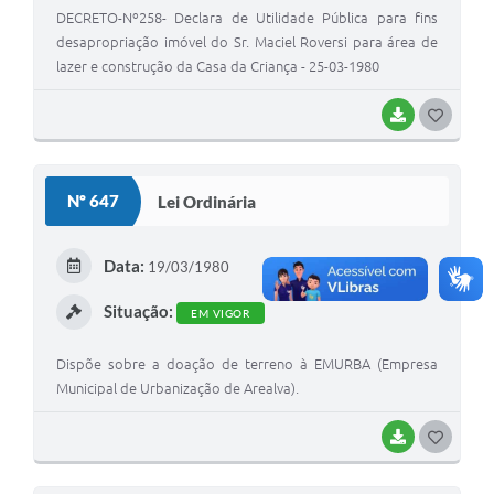
DECRETO-Nº258- Declara de Utilidade Pública para fins
desapropriação imóvel do Sr. Maciel Roversi para área de
lazer e construção da Casa da Criança - 25-03-1980
BAIXAR
G
O
S
Nº 647
Lei Ordinária
T
E
Data:
19/03/1980
I
Situação:
EM VIGOR
Dispõe sobre a doação de terreno à EMURBA (Empresa
Municipal de Urbanização de Arealva).
BAIXAR
G
O