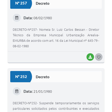
Nº 257
Decreto
T
E
Data:
08/02/1980
I
DECRETO-Nº257- Nomeia Sr. Luiz Carlos Bessan - Diretor
Técnico da Empresa Municipal Urbanização Arealva-
EMURBA de acordo com art. 16 da Lei Municipal nº 645-79 -
08-02-1980
BAIXAR
G
O
S
Nº 252
Decreto
T
E
Data:
21/01/1980
I
DECRETO-Nº252- Suspende temporariamente os serviços
particulares solicitados pelos contribuintes e executados