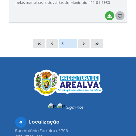
pelas máquinas rodoviárias do Município - 21-01-1980
BAIXAR
G
O
S
T
E
I
Siga-nos
Localização
Rua Antônio Ferreira nº 798