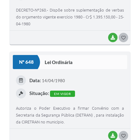
I
DECRETO-Nº260.- Dispõe sobre suplementação de verbas
do orçamento vigente exercício 1980 - Cr$ 1.395.150,00 - 25-
04-1980
BAIXAR
G
O
S
Nº 648
Lei Ordinária
T
E
Data:
14/04/1980
I
Situação:
EM VIGOR
Autoriza o Poder Executivo a firmar Convênio com a
Secretaria da Segurança Pública (DETRAN) , para instalação
da CIRETRAN no município.
BAIXAR
G