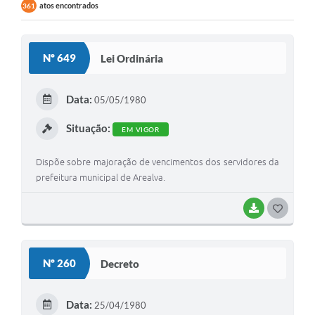
atos encontrados
361
Nº 649
Lei Ordinária
Data:
05/05/1980
Situação:
EM VIGOR
Dispõe sobre majoração de vencimentos dos servidores da
prefeitura municipal de Arealva.
BAIXAR
G
O
S
Nº 260
Decreto
T
E
Data:
25/04/1980