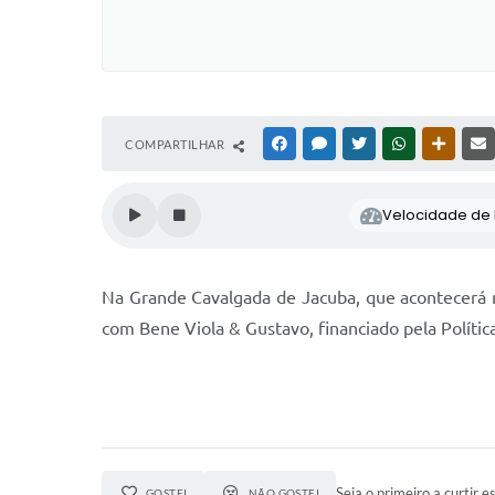
COMPARTILHAR
FACEBOOK
MESSENGER
TWITTER
WHATSAPP
OUTRAS
Velocidade de l
Na Grande Cavalgada de Jacuba, que acontecerá no
com Bene Viola & Gustavo, financiado pela Polític
Seja o primeiro a curtir es
GOSTEI
NÃO GOSTEI