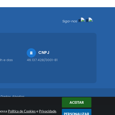
Siga-nos
CNPJ
1h e das
46.137.428/0001-81
Dados Abertos
ACEITAR
 nossa
Política de Cookies
e
Privacidade
.
nologia
PERSONALIZAR