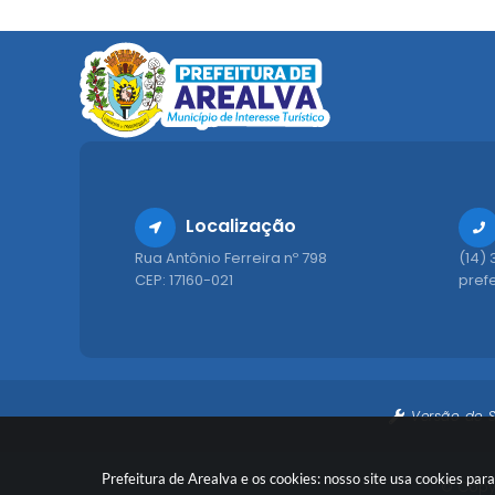
Localização
Rua Antônio Ferreira nº 798
(14)
CEP: 17160-021
pref
Versão do 
Prefeitura de Arealva e os cookies: nosso site usa cookies p
© Copyr