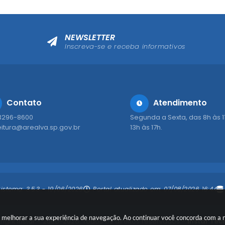
NEWSLETTER
Inscreva-se e receba informativos
Contato
Atendimento
 3296-8600
Segunda a Sexta, das 8h às 1
eitura@arealva.sp.gov.br
13h às 17h.
Sistema:
3.5.3 - 19/06/2026
Portal atualizado em:
07/08/2026 16:44
ara melhorar a sua experiência de navegação. Ao continuar você concorda com a
ight Instar - 2006-2026. Todos os direitos reservados -
Instar Tec