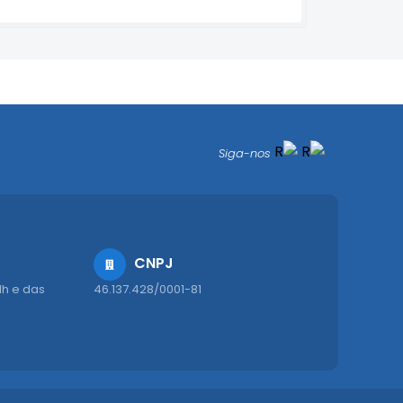
Siga-nos
CNPJ
1h e das
46.137.428/0001-81