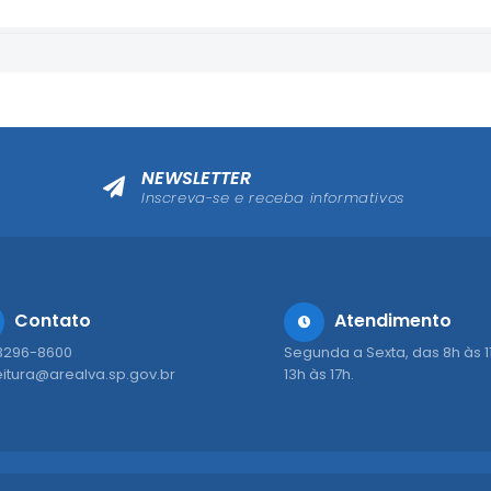
NEWSLETTER
Inscreva-se e receba informativos
Contato
Atendimento
 3296-8600
Segunda a Sexta, das 8h às 1
eitura@arealva.sp.gov.br
13h às 17h.