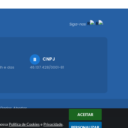
Siga-nos
CNPJ
1h e das
46.137.428/0001-81
Dados Abertos
ACEITAR
 nossa
Política de Cookies
e
Privacidade
.
nologia
PERSONALIZAR