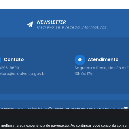
NEWSLETTER
Inscreva-se e receba informativos
Contato
Atendimento
 3296-8600
Segunda a Sexta, das 8h às 1
eitura@arealva.sp.gov.br
13h às 17h.
Sistema:
3.5.3 - 19/06/2026
Portal atualizado em:
05/08/2026 16:18
ara melhorar a sua experiência de navegação. Ao continuar você concorda com a
ight Instar - 2006-2026. Todos os direitos reservados -
Instar Tec