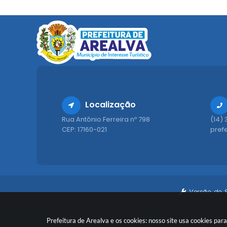
Localização
Rua Antônio Ferreira nº 798
(14)
CEP: 17160-021
pref
Versão do 
Prefeitura de Arealva e os cookies: nosso site usa cookies p
© Copyr