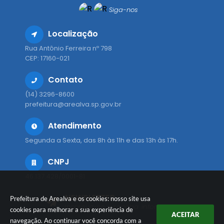
Siga-nos
Localização
Rua Antônio Ferreira nº 798
CEP: 17160-021
Contato
(14) 3296-8600
prefeitura@arealva.sp.gov.br
Atendimento
Segunda a Sexta, das 8h às 11h e das 13h às 17h.
CNPJ
46.137.428/0001-81
NEWSLETTER
Prefeitura de Arealva e os cookies: nosso site usa
Inscreva-se e receba informativos
cookies para melhorar a sua experiência de
ACEITAR
navegação. Ao continuar você concorda com a