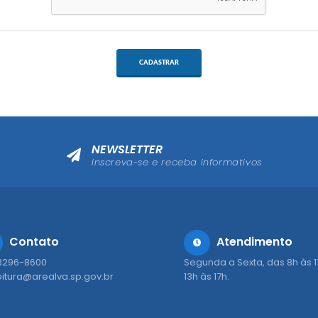
CADASTRAR
NEWSLETTER
Inscreva-se e receba informativos
Contato
Atendimento
 3296-8600
Segunda a Sexta, das 8h às 1
eitura@arealva.sp.gov.br
13h às 17h.