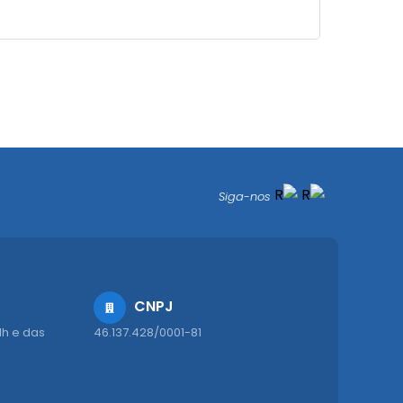
Siga-nos
CNPJ
1h e das
46.137.428/0001-81