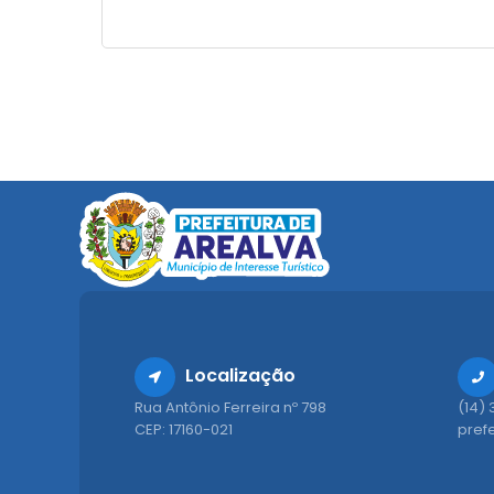
Localização
Rua Antônio Ferreira nº 798
(14)
CEP: 17160-021
pref