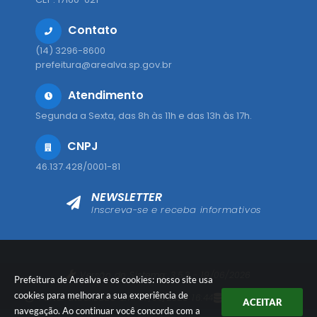
Contato
(14) 3296-8600
prefeitura@arealva.sp.gov.br
Atendimento
Segunda a Sexta, das 8h às 11h e das 13h às 17h.
CNPJ
46.137.428/0001-81
NEWSLETTER
Inscreva-se e receba informativos
Versão do Sistema:
3.5.3 - 19/06/2026
Prefeitura de Arealva e os cookies: nosso site usa
cookies para melhorar a sua experiência de
Portal atualizado em:
07/08/2026 16:44
Dados Abertos
ACEITAR
navegação. Ao continuar você concorda com a