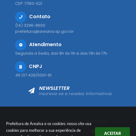
CEP: 17160-021
Contato
(14) 3296-8600
prefeitura@arealva.sp.gov.br
Atendimento
Segunda a Sexta, das 8h às 11h e das 13h às 17h.
CNPJ
46.137.428/0001-81
NEWSLETTER
Inscreva-se e receba informativos
Versão do Sistema:
3.5.3 - 19/06/2026
Prefeitura de Arealva e os cookies: nosso site usa
cookies para melhorar a sua experiência de
Portal atualizado em:
06/08/2026 10:28
Dados Abertos
ACEITAR