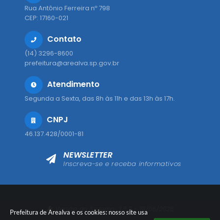
Rua Antônio Ferreira nº 798
CEP: 17160-021
Contato
(14) 3296-8600
prefeitura@arealva.sp.gov.br
Atendimento
Segunda a Sexta, das 8h às 11h e das 13h às 17h.
CNPJ
46.137.428/0001-81
NEWSLETTER
Inscreva-se e receba informativos
Versão do Sistema:
3.5.3 - 19/06/2026
Prefeitura de Arealva e os cookies: nosso site usa