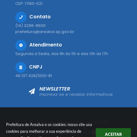
CEP: 17160-021
Contato
(14) 3296-8600
prefeitura@arealva.sp.gov.br
Atendimento
Segunda a Sexta, das 8h às 11h e das 13h às 17h.
CNPJ
46.137.428/0001-81
NEWSLETTER
Inscreva-se e receba informativos
Versão do Sistema:
3.5.3 - 19/06/2026
Prefeitura de Arealva e os cookies: nosso site usa
cookies para melhorar a sua experiência de
Portal atualizado em:
08/08/2026 15:18
Dados Abertos
ACEITAR