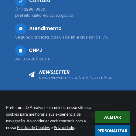
Contato
(14) 3296-8600
prefeitura@arealva.sp.gov.br
Atendimento
Segunda a Sexta, das 8h às 11h e das 13h às 17h.
CNPJ
46.137.428/0001-81
NEWSLETTER
Inscreva-se e receba informativos
Versão do Sistema:
3.5.3 - 19/06/2026
Prefeitura de Arealva e os cookies: nosso site usa
cookies para melhorar a sua experiência de
Portal atualizado em:
08/08/2026 15:18
Dados Abertos
ACEITAR
navegação. Ao continuar você concorda com a
© Copyright Instar - 2006-2026. Todos os direitos
nossa
Política de Cookies
e
Privacidade
.
PERSONALIZAR
reservados -
Instar Tecnologia