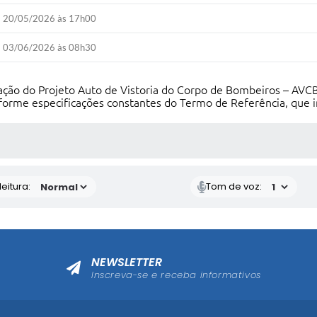
20/05/2026 às 17h00
03/06/2026 às 08h30
ção do Projeto Auto de Vistoria do Corpo de Bombeiros – AVCB, 
nforme especificações constantes do Termo de Referência, que i
 MÍDIAS
eitura:
Tom de voz:
NEWSLETTER
Inscreva-se e receba informativos