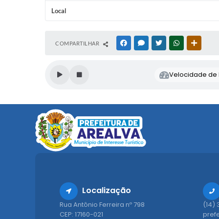
Local
COMPARTILHAR
FACEBOOK
MESSENGER
TWITTER
WHATSAPP
OUTRAS
Velocidade de l
Localização
Rua Antônio Ferreira nº 798
(14)
CEP: 17160-021
pref