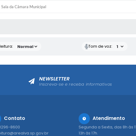
Sala da Câmara Municipal
 MÍDIAS
eitura:
Tom de voz:
NEWSLETTER
Inscreva-se e receba informativos
Contato
Atendimento
 3296-8600
Segunda a Sexta, das 8h às 1
eitura@arealva.sp.gov.br
13h às 17h.