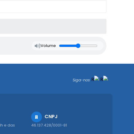
Volume
Siga-nos
CNPJ
1h e das
46.137.428/0001-81