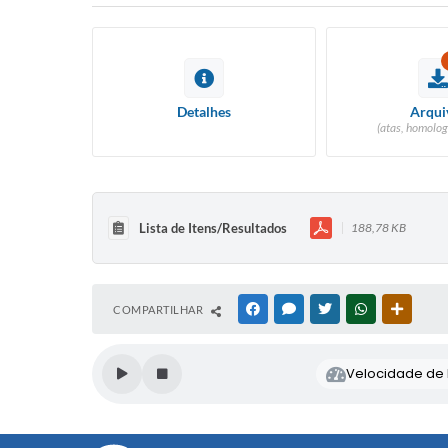
Detalhes
Arqui
(atas, homolog
Lista de Itens/Resultados
188,78 KB
COMPARTILHAR
FACEBOOK
MESSENGER
TWITTER
WHATSAPP
OUTRAS
Velocidade de l