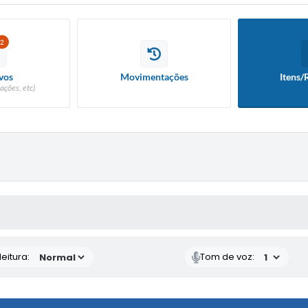
2
vos
Movimentações
Itens/
ações, etc)
 MÍDIAS
eitura:
Tom de voz: