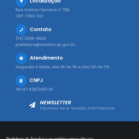
Localização
Rua Antônio Ferreira nº 798
CEP: 17160-021
Contato
(14) 3296-8600
prefeitura@arealva.sp.gov.br
Atendimento
Segunda a Sexta, das 8h às 11h e das 13h às 17h.
CNPJ
46.137.428/0001-81
NEWSLETTER
Inscreva-se e receba informativos
Versão do Sistema:
3.5.3 - 19/06/2026
Prefeitura de Arealva e os cookies: nosso site usa