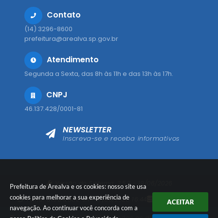
Contato
(14) 3296-8600
prefeitura@arealva.sp.gov.br
Atendimento
Segunda a Sexta, das 8h às 11h e das 13h às 17h.
CNPJ
46.137.428/0001-81
NEWSLETTER
Inscreva-se e receba informativos
Versão do Sistema:
3.5.3 - 19/06/2026
Prefeitura de Arealva e os cookies: nosso site usa
cookies para melhorar a sua experiência de
Portal atualizado em:
07/08/2026 16:44
Dados Abertos
ACEITAR
navegação. Ao continuar você concorda com a
© Copyright Instar - 2006-2026. Todos os direitos