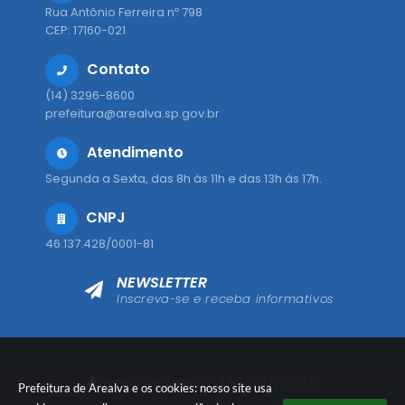
Rua Antônio Ferreira nº 798
CEP: 17160-021
Contato
(14) 3296-8600
prefeitura@arealva.sp.gov.br
Atendimento
Segunda a Sexta, das 8h às 11h e das 13h às 17h.
CNPJ
46.137.428/0001-81
NEWSLETTER
Inscreva-se e receba informativos
Versão do Sistema:
3.5.3 - 19/06/2026
Prefeitura de Arealva e os cookies: nosso site usa