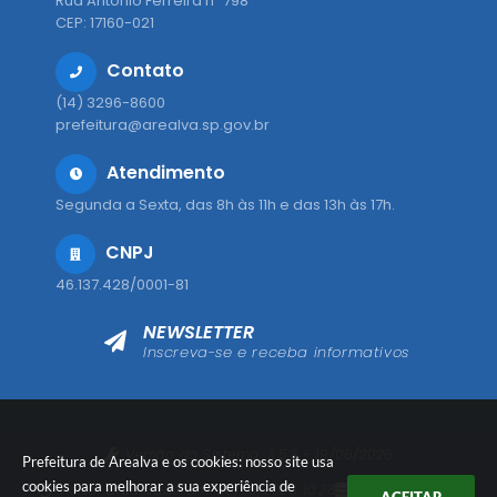
Rua Antônio Ferreira nº 798
CEP: 17160-021
Contato
(14) 3296-8600
prefeitura@arealva.sp.gov.br
Atendimento
Segunda a Sexta, das 8h às 11h e das 13h às 17h.
CNPJ
46.137.428/0001-81
NEWSLETTER
Inscreva-se e receba informativos
Versão do Sistema:
3.5.3 - 19/06/2026
Prefeitura de Arealva e os cookies: nosso site usa
cookies para melhorar a sua experiência de
Portal atualizado em:
06/08/2026 10:28
Dados Abertos