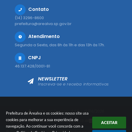
Contato
(14) 3296-8600
prefeitura@arealva.sp.gov.br
Atendimento
Segunda a Sexta, das 8h às 11h e das 13h às 17h.
CNPJ
46.137.428/0001-81
NEWSLETTER
Inscreva-se e receba informativos
Versão do Sistema:
3.5.3 - 19/06/2026
Prefeitura de Arealva e os cookies: nosso site usa
cookies para melhorar a sua experiência de
Portal atualizado em:
07/08/2026 16:44
Dados Abertos
ACEITAR
navegação. Ao continuar você concorda com a
© Copyright Instar - 2006-2026. Todos os direitos