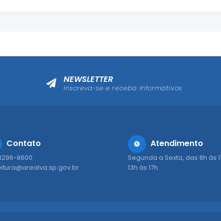
NEWSLETTER
Inscreva-se e receba informativos
Contato
Atendimento
 3296-8600
Segunda a Sexta, das 8h às 1
eitura@arealva.sp.gov.br
13h às 17h.