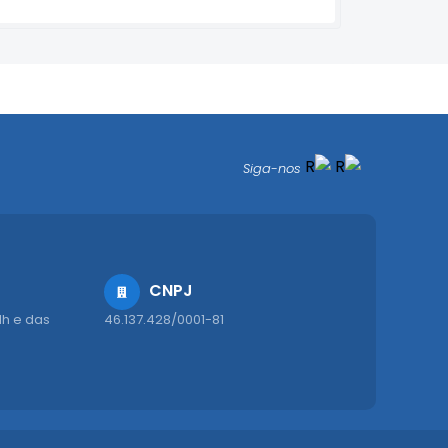
Siga-nos
CNPJ
1h e das
46.137.428/0001-81