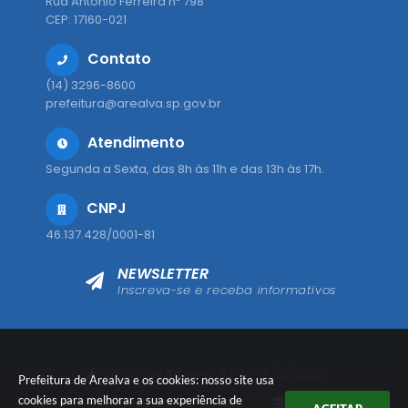
Rua Antônio Ferreira nº 798
CEP: 17160-021
Contato
(14) 3296-8600
prefeitura@arealva.sp.gov.br
Atendimento
Segunda a Sexta, das 8h às 11h e das 13h às 17h.
CNPJ
46.137.428/0001-81
NEWSLETTER
Inscreva-se e receba informativos
Versão do Sistema:
3.5.3 - 19/06/2026
Prefeitura de Arealva e os cookies: nosso site usa
cookies para melhorar a sua experiência de
Portal atualizado em:
08/08/2026 15:18
Dados Abertos