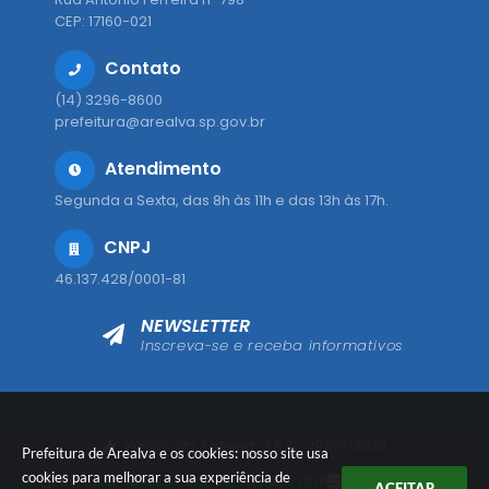
CEP: 17160-021
Contato
(14) 3296-8600
prefeitura@arealva.sp.gov.br
Atendimento
Segunda a Sexta, das 8h às 11h e das 13h às 17h.
CNPJ
46.137.428/0001-81
NEWSLETTER
Inscreva-se e receba informativos
Versão do Sistema:
3.5.3 - 19/06/2026
Prefeitura de Arealva e os cookies: nosso site usa
cookies para melhorar a sua experiência de
Portal atualizado em:
08/08/2026 15:18
Dados Abertos
ACEITAR