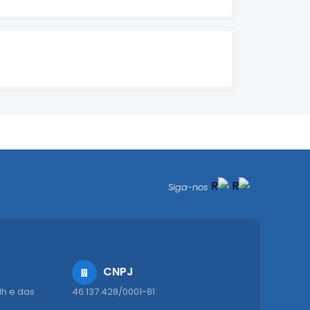
Siga-nos
CNPJ
1h e das
46.137.428/0001-81