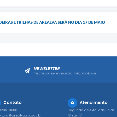
EIRAS E TRILHAS DE AREALVA SERÁ NO DIA 17 DE MAIO
NEWSLETTER
Inscreva-se e receba informativos
Contato
Atendimento
 3296-8600
Segunda a Sexta, das 8h às 1
eitura@arealva.sp.gov.br
13h às 17h.