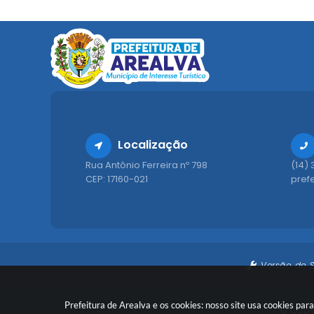
Localização
Rua Antônio Ferreira nº 798
(14)
CEP: 17160-021
pref
Versão do 
Prefeitura de Arealva e os cookies: nosso site usa cookies p
© Copyr