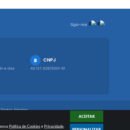
Siga-nos
CNPJ
1h e das
46.137.428/0001-81
Dados Abertos
ACEITAR
 nossa
Política de Cookies
e
Privacidade
.
nologia
PERSONALIZAR