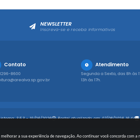
NEWSLETTER
Inscreva-se e receba informativos
Contato
Atendimento
 3296-8600
Segunda a Sexta, das 8h às 1
eitura@arealva.sp.gov.br
13h às 17h.
Sistema:
3.5.3 - 19/06/2026
Portal atualizado em:
07/08/2026 16:44
ara melhorar a sua experiência de navegação. Ao continuar você concorda com a
ight Instar - 2006-2026. Todos os direitos reservados -
Instar Tec