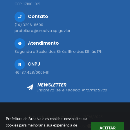
CEP: 17160-021
Contato
(14) 3296-8600
prefeitura@arealva.sp.gov.br
Atendimento
Segunda a Sexta, das 8h às 11h e das 13h às 17h.
CNPJ
46.137.428/0001-81
NEWSLETTER
Inscreva-se e receba informativos
Versão do Sistema:
3.5.3 - 19/06/2026
Prefeitura de Arealva e os cookies: nosso site usa
cookies para melhorar a sua experiência de
Portal atualizado em:
06/08/2026 10:28
Dados Abertos
ACEITAR