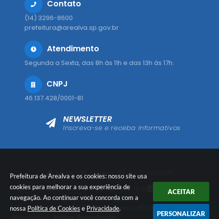
Contato
(14) 3296-8600
prefeitura@arealva.sp.gov.br
Atendimento
Segunda a Sexta, das 8h às 11h e das 13h às 17h.
CNPJ
46.137.428/0001-81
NEWSLETTER
Inscreva-se e receba informativos
Versão do Sistema:
3.5.3 - 19/06/2026
Prefeitura de Arealva e os cookies: nosso site usa
cookies para melhorar a sua experiência de
Portal atualizado em:
05/08/2026 16:18
Dados Abertos
ACEITAR
navegação. Ao continuar você concorda com a
© Copyright Instar - 2006-2026. Todos os direitos
nossa
Política de Cookies
e
Privacidade
.
PERSONALIZAR
reservados -
Instar Tecnologia