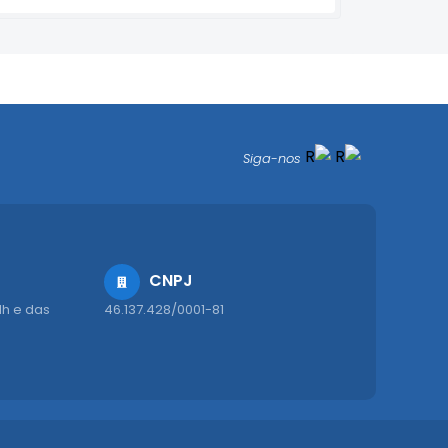
Siga-nos
CNPJ
1h e das
46.137.428/0001-81