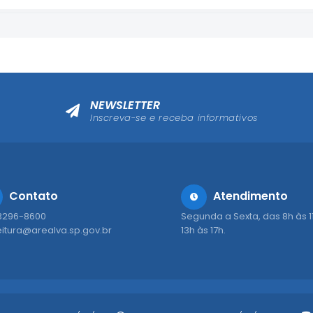
NEWSLETTER
Inscreva-se e receba informativos
Contato
Atendimento
 3296-8600
Segunda a Sexta, das 8h às 1
eitura@arealva.sp.gov.br
13h às 17h.