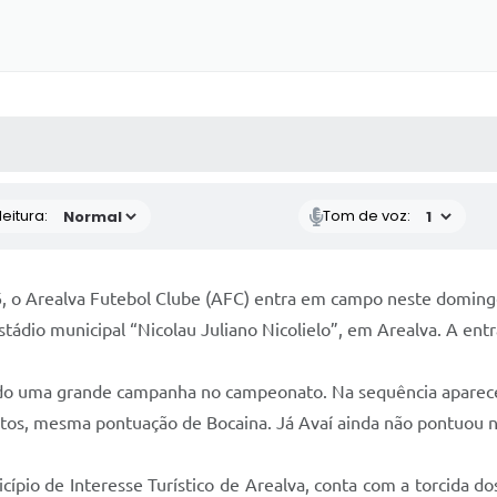
 MÍDIAS
RECEBA NOTÍCIAS
eitura:
Tom de voz:
 o Arealva Futebol Clube (AFC) entra em campo neste domingo (
stádio municipal “Nicolau Juliano Nicolielo”, em Arealva. A entr
do uma grande campanha no campeonato. Na sequência aparecem
ntos, mesma pontuação de Bocaina. Já Avaí ainda não pontuou 
cípio de Interesse Turístico de Arealva, conta com a torcida d