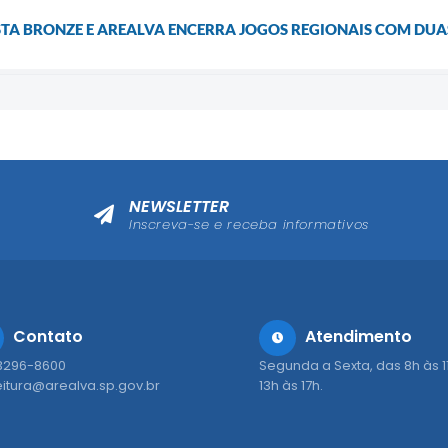
A BRONZE E AREALVA ENCERRA JOGOS REGIONAIS COM DU
NEWSLETTER
Inscreva-se e receba informativos
Contato
Atendimento
 3296-8600
Segunda a Sexta, das 8h às 1
eitura@arealva.sp.gov.br
13h às 17h.