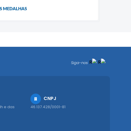
AS MEDALHAS
Siga-nos
CNPJ
1h e das
46.137.428/0001-81