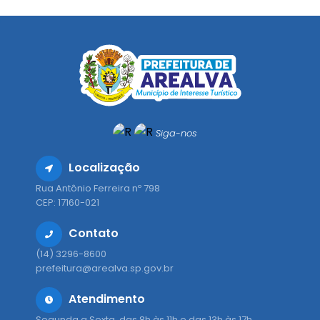
Siga-nos
Localização
Rua Antônio Ferreira nº 798
CEP: 17160-021
Contato
(14) 3296-8600
prefeitura@arealva.sp.gov.br
Atendimento
Segunda a Sexta, das 8h às 11h e das 13h às 17h.