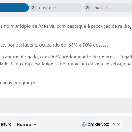
A
COMÉRCIO
INDÚSTRIA
no município de Arealva, com destaque à produção de milho, ar
te, por pastagens, ocupando de 65% a 70% destas.
l cabeças de gado, com 90% predominante de nelores. Há gado
dade. Uma empresa leiloeira no município dá vida ao setor, ond
gadas em granjas.
 MÍDIAS
eitura:
Tom de voz: