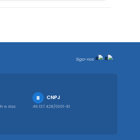
Siga-nos
CNPJ
1h e das
46.137.428/0001-81