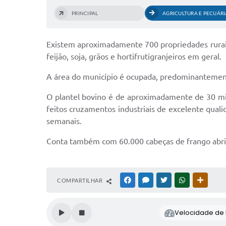
PRINCIPAL
AGRICULTURA E PECUÁRI
Existem aproximadamente 700 propriedades rurais 
feijão, soja, grãos e hortifrutigranjeiros em geral.
A área do município é ocupada, predominantemen
O plantel bovino é de aproximadamente de 30 mi
feitos cruzamentos industriais de excelente quali
semanais.
Conta também com 60.000 cabeças de frango abri
COMPARTILHAR
FACEBOOK
MESSENGER
TWITTER
WHATSAPP
OUTRAS
Velocidade de l