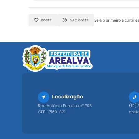
Seja o primeiro a curtir e
GOSTEI
NÃO GOSTEI
Localização
Rua Antônio Ferreira nº 798
(14)
CEP: 17160-021
pref