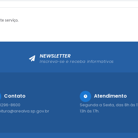
ste serviço.
NEWSLETTER
Inscreva-se e receba informativos
Contato
Atendimento
 3296-8600
Segunda a Sexta, das 8h às 1
eitura@arealva.sp.gov.br
13h às 17h.