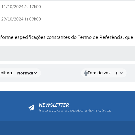
11/10/2024 às 17h00
29/10/2024 às 09h00
onforme especificações constantes do Termo de Referência, que 
 MÍDIAS
eitura:
Tom de voz:
NEWSLETTER
Inscreva-se e receba informativos