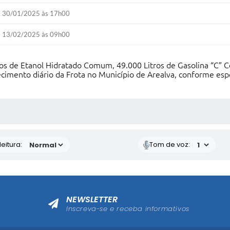
30/01/2025 às 17h00
13/02/2025 às 09h00
tros de Etanol Hidratado Comum, 49.000 Litros de Gasolina “C” 
ecimento diário da Frota no Município de Arealva, conforme es
 MÍDIAS
eitura:
Tom de voz:
NEWSLETTER
Inscreva-se e receba informativos