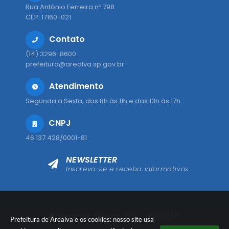
Rua Antônio Ferreira nº 798
CEP: 17160-021
Contato
(14) 3296-8600
prefeitura@arealva.sp.gov.br
Atendimento
Segunda a Sexta, das 8h às 11h e das 13h às 17h.
CNPJ
46.137.428/0001-81
NEWSLETTER
Inscreva-se e receba informativos
Versão do Sistema:
3.5.3 - 19/06/2026
Prefeitura de Arealva e os cookies: nosso site usa