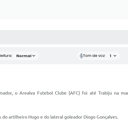
 MÍDIAS
RECEBA NOTÍCIAS
eitura:
Tom de voz:
ador, o Arealva Futebol Clube (AFC) foi até Trabiju na m
 do artilheiro Hugo e do lateral goleador Diogo Gonçalves.